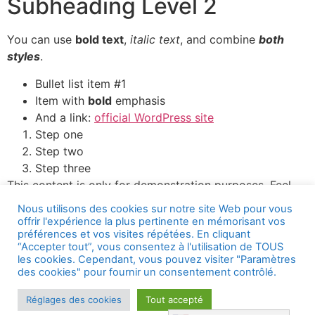
Subheading Level 2
You can use
bold text
,
italic text
, and combine
both
styles
.
Bullet list item #1
Item with
bold
emphasis
And a link:
official WordPress site
Step one
Step two
Step three
This content is only for demonstration purposes. Feel
free to edit or delete it.
Nous utilisons des cookies sur notre site Web pour vous
offrir l'expérience la plus pertinente en mémorisant vos
préférences et vos visites répétées. En cliquant
“Accepter tout”, vous consentez à l'utilisation de TOUS
les cookies. Cependant, vous pouvez visiter "Paramètres
des cookies" pour fournir un consentement contrôlé.
Réglages des cookies
Tout accepté
Visibilité augmentée
© 2025 Wishmakers. Tous droits réservés.