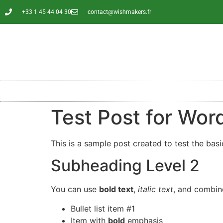
contenu
principal
+33 1 45 44 04 30
contact@wishmakers.fr
Test Post for Wor
This is a sample post created to test the ba
Subheading Level 2
You can use
bold text
,
italic text
, and combi
Bullet list item #1
Item with
bold
emphasis